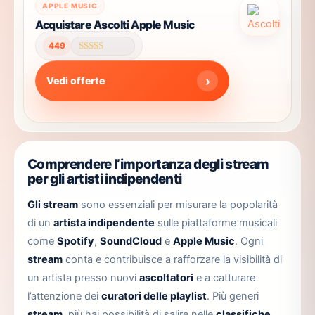
Questo
APPLE MUSIC
prodotto
Acquistare Ascolti Apple Music
ha
449
più
Valutato
4.57
varianti.
su 5
Vedi offerte
Le
opzioni
possono
essere
scelte
Comprendere l’importanza degli stream
nella
per gli artisti indipendenti
pagina
Gli stream
sono essenziali per misurare la popolarità
del
prodotto
di un
artista indipendente
sulle piattaforme musicali
come
Spotify
,
SoundCloud
e
Apple Music
. Ogni
stream
conta e contribuisce a rafforzare la visibilità di
un artista presso nuovi
ascoltatori
e a catturare
l’attenzione dei
curatori delle playlist
. Più generi
stream
, più hai possibilità di salire nelle
classifiche